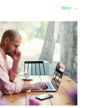
Next
→