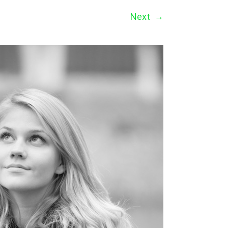
Next
→