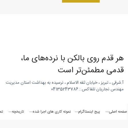
روتاری
در
هر قدم روی بالکن با نرده‌های ما،
شمال
قدمی مطمئن‌تر است
آ.شرقی ، تبریز ، خیابان ثقه الاسلام ، نرسیده به بهداشت استان مدیریت
مهندس نجاریان تلفاکس : 04135243786
غرب
صفحه اصلی
پیج اینستاگرام
نمونه کاری های اجرا شده
تاریخچه
تم