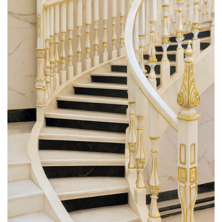
فوق
تخصصی
نصب
نرده
های