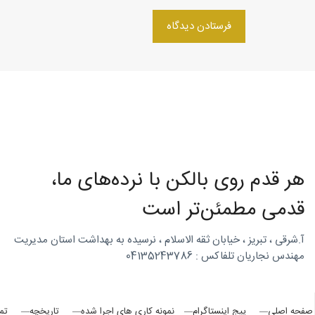
(تبریز)
هر قدم روی بالکن با نرده‌های ما،
قدمی مطمئن‌تر است
آ.شرقی ، تبریز ، خیابان ثقه الاسلام ، نرسیده به بهداشت استان مدیریت
مهندس نجاریان تلفاکس : 04135243786
صفحه اصلی
پیج اینستاگرام
نمونه کاری های اجرا شده
تاریخچه
تم