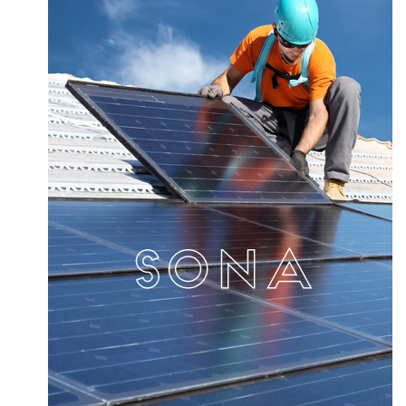
فوق
تخصصی
نصب
نرده
های