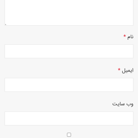
چوبی
نام
*
منبت
ایمیل
*
سی ان
وب‌ سایت
سی