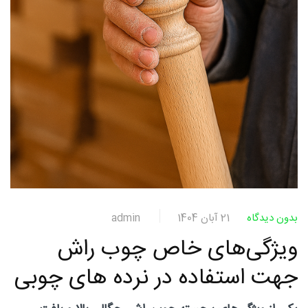
چوبی
منبت
سی ان
بدون دیدگاه
21 آبان 1404
admin
ویژگی‌های خاص چوب راش
سی
جهت استفاده در نرده های چوبی