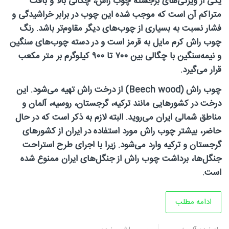
یکی از ویژگی‌های برجسته چوب راش، چگالی بالا و بافت
متراکم آن است که موجب شده این چوب در برابر خراشیدگی و
روتاری
فشار نسبت به بسیاری از چوب‌های دیگر مقاوم‌تر باشد. رنگ
چوب راش کرم مایل به قرمز است و در دسته چوب‌های سنگین
و نیمه‌سنگین با چگالی بین ۷۰۰ تا ۹۰۰ کیلوگرم بر متر مکعب
در
قرار می‌گیرد
.
چوب راش
(Beech wood)
از درخت راش تهیه می‌شود. این
درخت در کشورهایی مانند ترکیه، گرجستان، روسیه، آلمان و
مناطق شمالی ایران می‌روید. البته لازم به ذکر است که در حال
شمال
حاضر، بیشتر چوب راش مورد استفاده در ایران از کشورهای
گرجستان و ترکیه وارد می‌شود. زیرا با اجرای طرح استراحت
جنگل‌ها، برداشت چوب راش از جنگل‌های ایران ممنوع شده
غرب
است
.
ادامه مطلب