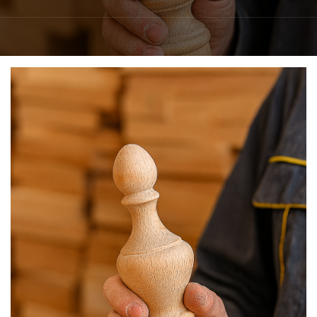
فوق
تخصصی
نصب
نرده
های