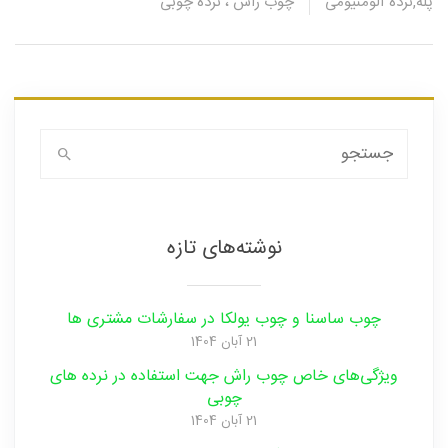
(تبریز)
پله
,
نرده آلومنیومی
چوب راش ، نرده چوبی
جستجو
برای:
نوشته‌های تازه
چوب ساسنا و چوب یولکا در سفارشات مشتری ها
21 آبان 1404
ویژگی‌های خاص چوب راش جهت استفاده در نرده های
چوبی
21 آبان 1404