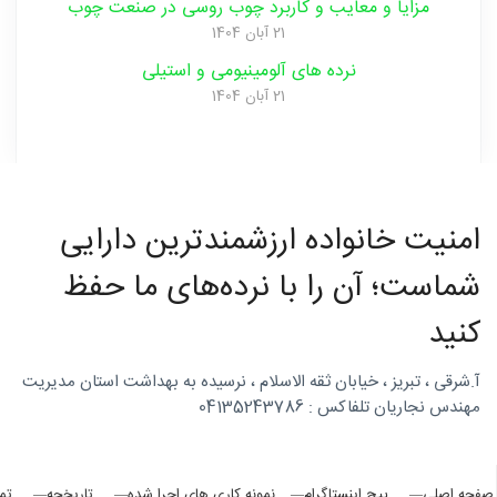
مزایا و‌ معایب و‌ کاربرد چوب روسی در صنعت ‌چوب
21 آبان 1404
نرده های آلومینیومی و‌ استیلی
21 آبان 1404
امنیت خانواده ارزشمندترین دارایی
شماست؛ آن را با نرده‌های ما حفظ
کنید
آ.شرقی ، تبریز ، خیابان ثقه الاسلام ، نرسیده به بهداشت استان مدیریت
مهندس نجاریان تلفاکس : 04135243786
صفحه اصلی
پیج اینستاگرام
نمونه کاری های اجرا شده
تاریخچه
تم