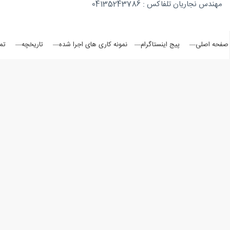
مهندس نجاریان تلفاکس : 04135243786
روتاری
صفحه اصلی
پیج اینستاگرام
نمونه کاری های اجرا شده
تاریخچه
تم
در
شمال
غرب