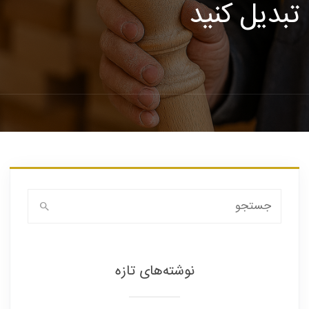
تبدیل کنید
فوق
تخصصی
نصب
جستجو
برای:
نرده
نوشته‌های تازه
های