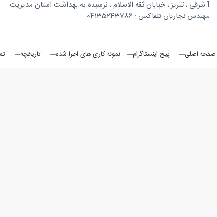
آ.شرقی ، تبریز ، خیابان ثقه الاسلام ، نرسیده به بهداشت استان مدیریت
مهندس نجاریان تلفاکس : 04135243786
چوبی
صفحه اصلی
پیج اینستاگرام
نمونه کاری های اجرا شده
تاریخچه
تم
منبت
سی ان
سی