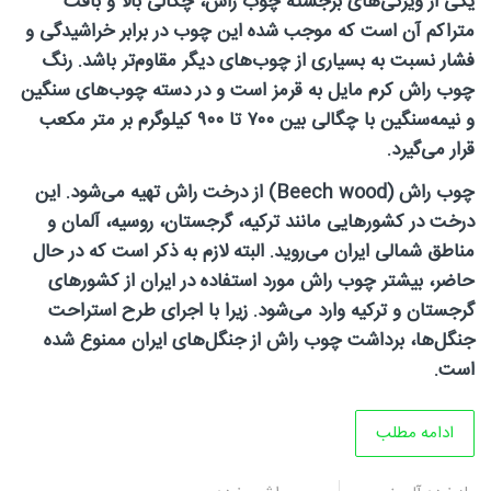
یکی از ویژگی‌های برجسته چوب راش، چگالی بالا و بافت
متراکم آن است که موجب شده این چوب در برابر خراشیدگی و
روتاری
فشار نسبت به بسیاری از چوب‌های دیگر مقاوم‌تر باشد. رنگ
چوب راش کرم مایل به قرمز است و در دسته چوب‌های سنگین
و نیمه‌سنگین با چگالی بین ۷۰۰ تا ۹۰۰ کیلوگرم بر متر مکعب
در
قرار می‌گیرد
.
چوب راش
(Beech wood)
از درخت راش تهیه می‌شود. این
درخت در کشورهایی مانند ترکیه، گرجستان، روسیه، آلمان و
مناطق شمالی ایران می‌روید. البته لازم به ذکر است که در حال
شمال
حاضر، بیشتر چوب راش مورد استفاده در ایران از کشورهای
گرجستان و ترکیه وارد می‌شود. زیرا با اجرای طرح استراحت
جنگل‌ها، برداشت چوب راش از جنگل‌های ایران ممنوع شده
غرب
است
.
ادامه مطلب