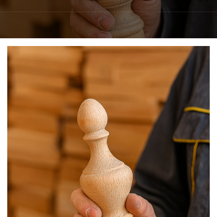
فوق
تخصصی
نصب
نرده
های