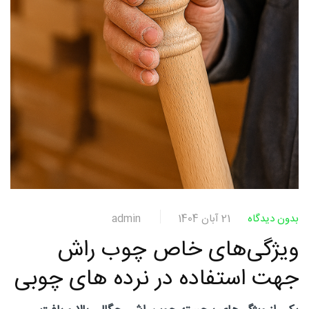
چوبی
منبت
سی ان
بدون دیدگاه
21 آبان 1404
admin
ویژگی‌های خاص چوب راش
سی
جهت استفاده در نرده های چوبی