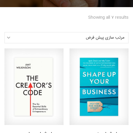
فوق
Showing all 7 results
تخصصی
نصب
نرده
های