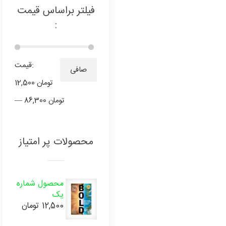
فیلتر براساس قیمت
:
قيمت:
حداق
حداكث
صافی
12,500 تومان
قیمت
قيمت
86,300 تومان
—
محصولات پر امتیاز
محصول شماره
یک
12,500
تومان