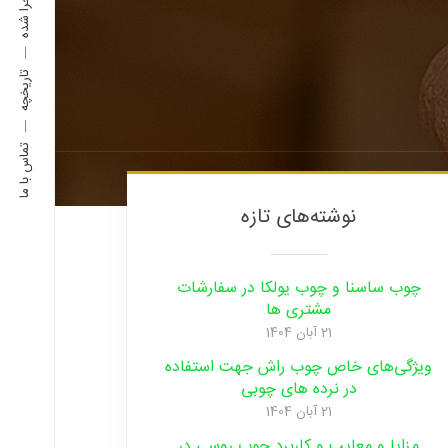
تاریخچه
تماس با ما
نوشته‌های تازه
چوب ساسنا و چوب یولکا در سفارشات
مشتری ها
21 آبان 1404
ویژگی‌های خاص چوب راش جهت استفاده
در نرده های چوبی
21 آبان 1404
مزایا و‌ معایب و‌ کاربرد چوب روسی در