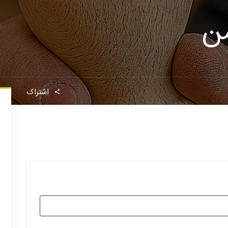
ن
اشتراک